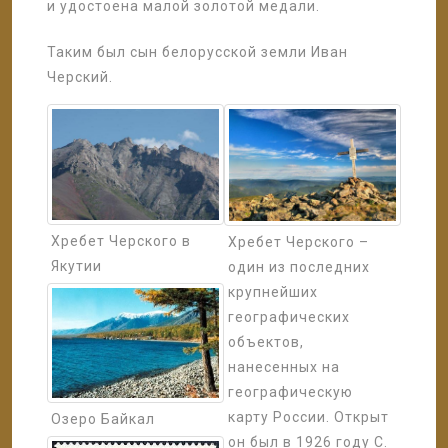
и удостоена малой золотой медали.
Таким был сын белорусской земли Иван
Черский.
Хребет Черского в
Хребет Черского –
Якутии
один из последних
крупнейших
географических
объектов,
нанесенных на
географическую
карту России. Открыт
Озеро Байкал
он был в 1926 году С.