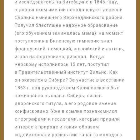
и исследователь на Витебщине в 1845 году,
в дворянском имении неподалёку от деревни
Свольно нынешнего Верхнедвинского района.
Получил блестящее надомное образование
(его обучением занималась мама): на момент
поступления в Виленскую гимназию знал
французский, немецкий, английский и латынь,
играл на фортепиано, рисовал. Когда
Черскому исполнилось 15 лет, поступил
в Правительственный институт Вильно. Как
он оказался в Сибири? За участие в восстании
1863 г. под руководством Калиновского был
пожизненно выслан в Сибирь, лишён
дворянского титула, а его родовое имение
конфисковано. Уже в ссылке познакомился
с географами и геологами, которые привили
интерес к природе и таким образом
содействовали раскрытию таланта молодого